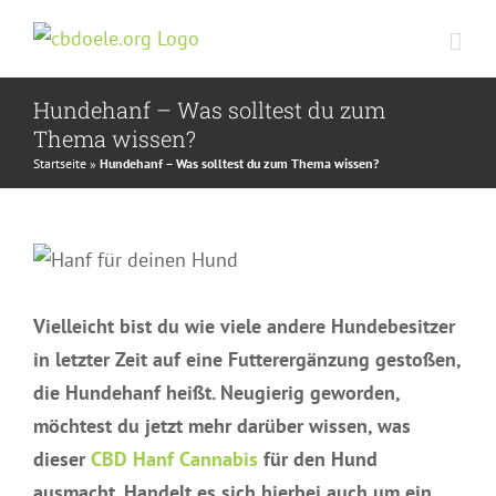
Zum
Inhalt
springen
Hundehanf – Was solltest du zum
Thema wissen?
Startseite
»
Hundehanf – Was solltest du zum Thema wissen?
Vielleicht bist du wie viele andere Hundebesitzer
in letzter Zeit auf eine Futterergänzung gestoßen,
die Hundehanf heißt. Neugierig geworden,
möchtest du jetzt mehr darüber wissen, was
dieser
CBD Hanf Cannabis
für den Hund
ausmacht. Handelt es sich hierbei auch um ein