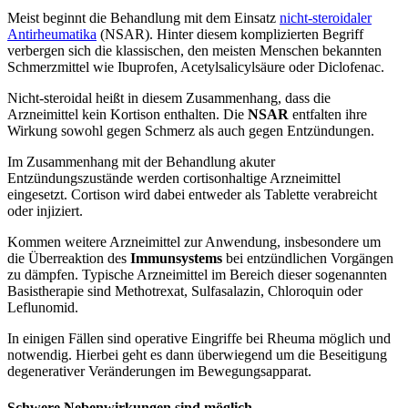
Meist beginnt die Behandlung mit dem Einsatz
nicht-steroidaler
Antirheumatika
(NSAR). Hinter diesem komplizierten Begriff
verbergen sich die klassischen, den meisten Menschen bekannten
Schmerzmittel wie Ibuprofen, Acetylsalicylsäure oder Diclofenac.
Nicht-steroidal heißt in diesem Zusammenhang, dass die
Arzneimittel kein Kortison enthalten. Die
NSAR
entfalten ihre
Wirkung sowohl gegen Schmerz als auch gegen Entzündungen.
Im Zusammenhang mit der Behandlung akuter
Entzündungszustände werden cortisonhaltige Arzneimittel
eingesetzt. Cortison wird dabei entweder als Tablette verabreicht
oder injiziert.
Kommen weitere Arzneimittel zur Anwendung, insbesondere um
die Überreaktion des
Immunsystems
bei entzündlichen Vorgängen
zu dämpfen. Typische Arzneimittel im Bereich dieser sogenannten
Basistherapie sind Methotrexat, Sulfasalazin, Chloroquin oder
Leflunomid.
In einigen Fällen sind operative Eingriffe bei Rheuma möglich und
notwendig. Hierbei geht es dann überwiegend um die Beseitigung
degenerativer Veränderungen im Bewegungsapparat.
Schwere Nebenwirkungen sind möglich