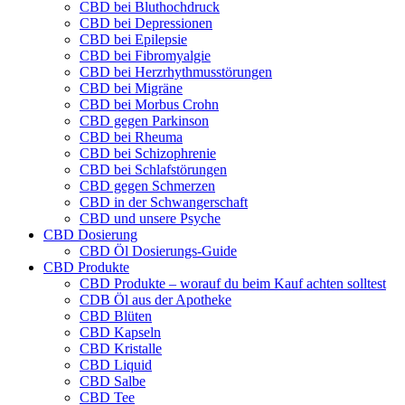
CBD bei Bluthochdruck
CBD bei Depressionen
CBD bei Epilepsie
CBD bei Fibromyalgie
CBD bei Herzrhythmusstörungen
CBD bei Migräne
CBD bei Morbus Crohn
CBD gegen Parkinson
CBD bei Rheuma
CBD bei Schizophrenie
CBD bei Schlafstörungen
CBD gegen Schmerzen
CBD in der Schwangerschaft
CBD und unsere Psyche
CBD Dosierung
CBD Öl Dosierungs-Guide
CBD Produkte
CBD Produkte – worauf du beim Kauf achten solltest
CDB Öl aus der Apotheke
CBD Blüten
CBD Kapseln
CBD Kristalle
CBD Liquid
CBD Salbe
CBD Tee