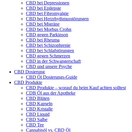
CBD bei Depressionen
CBD bei Epilepsie
CBD bei Fibromyalgie
CBD bei Herzrhythmusstörungen
CBD bei Migräne
CBD bei Morbus Crohn
CBD gegen Parkinson
CBD bei Rheuma
CBD bei Schizophrenie
CBD bei Schlafstörungen
CBD gegen Schmerzen
CBD in der Schwangerschaft
CBD und unsere Psyche
CBD Dosierung
CBD Öl Dosierungs-Guide
CBD Produkte
CBD Produkte – worauf du beim Kauf achten solltest
CDB Öl aus der Apotheke
CBD Blüten
CBD Kapseln
CBD Kristalle
CBD Liquid
CBD Salbe
CBD Tee
Cannabisöl vs. CBD Öl