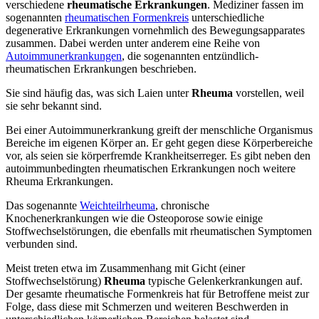
verschiedene
rheumatische Erkrankungen
. Mediziner fassen im
sogenannten
rheumatischen Formenkreis
unterschiedliche
degenerative Erkrankungen vornehmlich des Bewegungsapparates
zusammen. Dabei werden unter anderem eine Reihe von
Autoimmunerkrankungen
, die sogenannten entzündlich-
rheumatischen Erkrankungen beschrieben.
Sie sind häufig das, was sich Laien unter
Rheuma
vorstellen, weil
sie sehr bekannt sind.
Bei einer Autoimmunerkrankung greift der menschliche Organismus
Bereiche im eigenen Körper an. Er geht gegen diese Körperbereiche
vor, als seien sie körperfremde Krankheitserreger. Es gibt neben den
autoimmunbedingten rheumatischen Erkrankungen noch weitere
Rheuma Erkrankungen.
Das sogenannte
Weichteilrheuma
, chronische
Knochenerkrankungen wie die Osteoporose sowie einige
Stoffwechselstörungen, die ebenfalls mit rheumatischen Symptomen
verbunden sind.
Meist treten etwa im Zusammenhang mit Gicht (einer
Stoffwechselstörung)
Rheuma
typische Gelenkerkrankungen auf.
Der gesamte rheumatische Formenkreis hat für Betroffene meist zur
Folge, dass diese mit Schmerzen und weiteren Beschwerden in