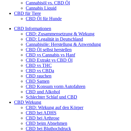
Cannabisöl vs. CBD Öl
Cannabis Liquid
CBD für Tiere
CBD Öl für Hunde
CBD Informationen
CBD: Zusammensetzung & Wirkung
CBD: Legalität in Deutschland
Cannabisöle: Herstellung & Anwendung
CBD Öl selbst herstellen
CBD vs Cannabis vs Hanf
CBD Extrakt vs CBD Öl
CBD vs THC
CBD vs CBDa
CBD rauchen
CBD Samen
CBD Konsum vorm Autofahren
CBD und Alkohol
Schlechter Schlaf und CBD
CBD Wirkung
CBD: Wirkung auf den Körper
CBD bei ADHS
CBD bei Arthrose
CBD beim Abnehmen
CBD bei Bluthochdruck